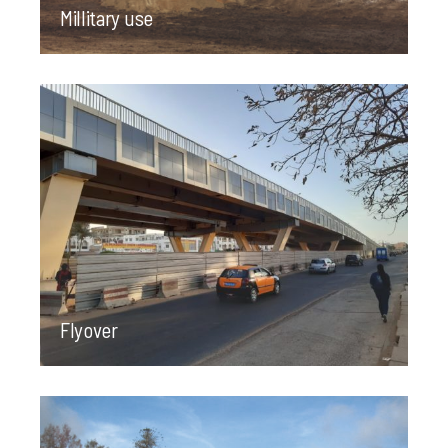
Millitary use
Flyover